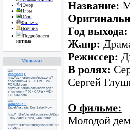
Название:
М
Юмор
Игры
Оригинальн
Обои
Фильмы
Год выхода:
Всячина
Подробности
Жанр:
Драм
интима
Режиссер:
Д
Мини-чат
В ролях:
Сер
Сергей Глуш
О фильме:
Молодой дем