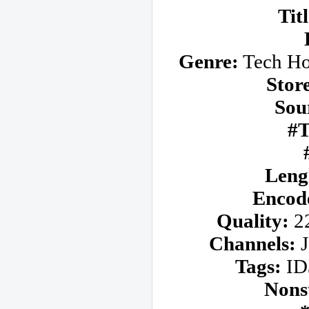
Titl
Genre:
Tech Hou
Stor
Sou
#T
Leng
Encod
Quality:
22
Channels:
J
Tags:
ID3
Nons