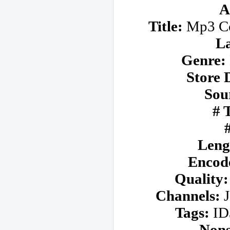
A
Title:
Mp3 Co
La
Genre:
Store 
Sou
# 
Leng
Encod
Quality:
Channels:
J
Tags:
ID3
Nons