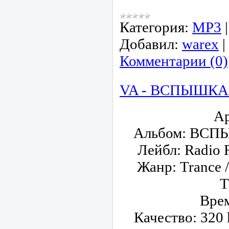
Категория:
МР3
Добавил:
warex
|
Комментарии (0)
VA - BСПЫШКА С
Ар
Альбом: BСП
Лейбл: Radio 
Жанр: Trance 
Т
Врем
Качество: 320 k