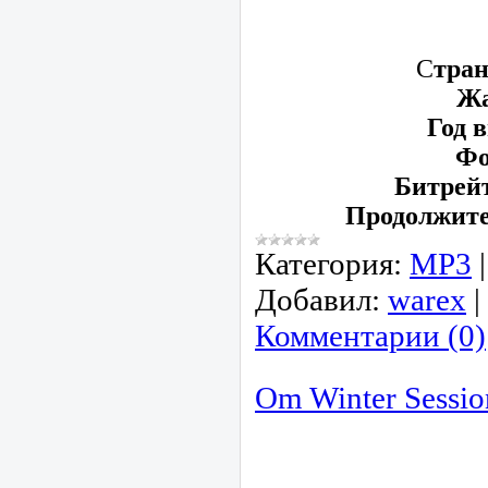
С
тран
Ж
Год 
Фо
Битрейт
Продолжите
Категория:
МР3
Добавил:
warex
|
Комментарии (0)
Om Winter Sessio