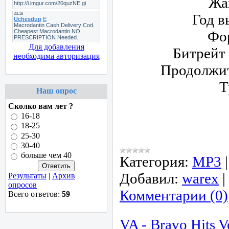
Жа
Год в
Фо
Для добавления
Битрейт
необходима авторизация
Продолжи
Т
Наш опрос
Сколко вам лет ?
16-18
18-25
25-30
30-40
больше чем 40
Категория:
МР3
Добавил:
warex
|
Результаты
|
Архив
опросов
Комментарии (0)
Всего ответов:
59
VA - Bravo Hits V