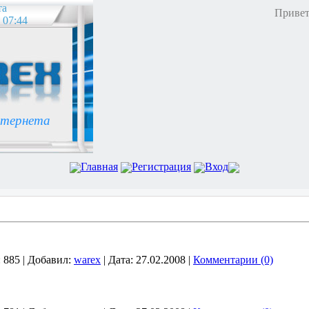
та
Привет
 07:44
нтернета
Главная
Регистрация
Вход
:
885
|
Добавил:
warex
|
Дата:
27.02.2008
|
Комментарии (0)