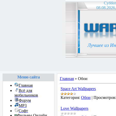
Суббо
08.08.2026,
Лучшее из И
Меню сайта
Главная
»
Обои
Главная
Space Art Wallpapers
Всё для
мобильников
Категория:
Обои
|
Просмотров
Форум
MP3
Love Wallpapers
Софт
Фильмы Онлайн