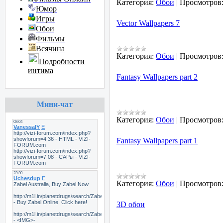
Категория:
Обои
|
Просмотров
Юмор
Игры
Vector Wallpapers 7
Обои
Фильмы
Всячина
Категория:
Обои
|
Просмотров
Подробности
интима
Fantasy Wallpapers part 2
Мини-чат
Категория:
Обои
|
Просмотров
Fantasy Wallpapers part 1
Категория:
Обои
|
Просмотров
3D обои