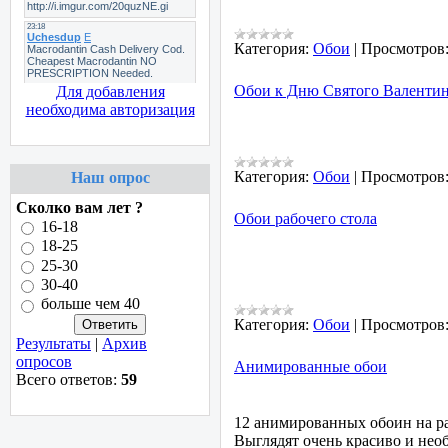
Категория:
Обои
|
Просмотров
Обои к Дню Святого Валенти
Для добавления
необходима авторизация
Категория:
Обои
|
Просмотров
Наш опрос
Сколко вам лет ?
Обои рабочего стола
16-18
18-25
25-30
30-40
больше чем 40
Категория:
Обои
|
Просмотров
Результаты
|
Архив
опросов
Анимированные обои
Всего ответов:
59
12 анимированных обоин на ра
Выглядят очень красиво и нео