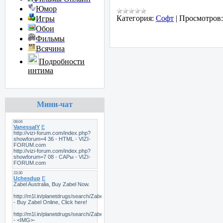
Юмор
Категория:
Софт
|
Просмотров:
Игры
Обои
Фильмы
Всячина
Подробности
интима
Мини-чат