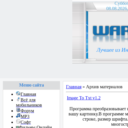
Суббо
08.08.2026,
Лучшее из И
Меню сайта
Главная
»
Архив материалов
Главная
Image To Txt v1.2
Всё для
мобильников
Программа преобразовывает к
Форум
вашу картинку.В программе м
MP3
строке, размер шрифт
Софт
многостр
Фильмы Онлайн