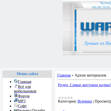
Четве
06.08.2026,
Лучшее из И
Меню сайта
Главная
»
Архив материалов
Главная
Родео. Самые жестокие кадры!
Всё для
мобильников
Форум
MP3
Категория:
Всячина
|
Просмотр
Софт
Фильмы Онлайн