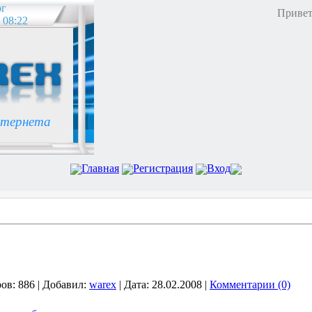
рг
Привет
 08:22
нтернета
Главная
Регистрация
Вход
ов:
886
|
Добавил:
warex
|
Дата:
28.02.2008
|
Комментарии (0)