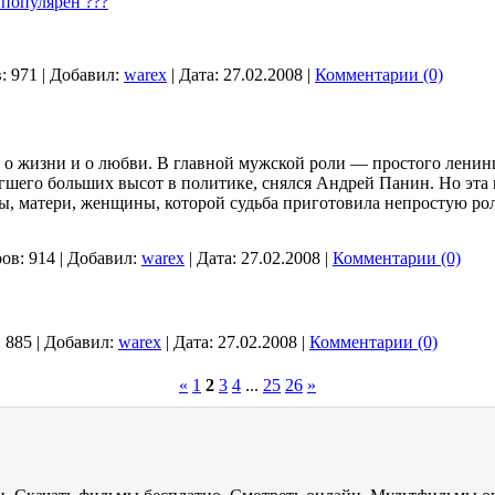
популярен ???
:
971
|
Добавил:
warex
|
Дата:
27.02.2008
|
Комментарии (0)
е, о жизни и о любви. В главной мужской роли — простого ленин
гшего больших высот в политике, снялся Андрей Панин. Но эта
, матери, женщины, которой судьба приготовила непростую роль
ов:
914
|
Добавил:
warex
|
Дата:
27.02.2008
|
Комментарии (0)
:
885
|
Добавил:
warex
|
Дата:
27.02.2008
|
Комментарии (0)
«
1
2
3
4
...
25
26
»