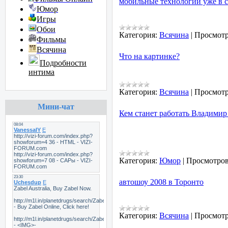
мобильные технологии уже в 
Юмор
Игры
Обои
Категория:
Всячина
|
Просмотр
Фильмы
Всячина
Что на картинке?
Подробности
интима
Категория:
Всячина
|
Просмотр
Мини-чат
Кем станет работать Владимир
Категория:
Юмор
|
Просмотров
автошоу 2008 в Торонто
Категория:
Всячина
|
Просмотр