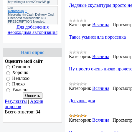
Ледяные скульптуры просто не
Категория:
Всячина
|
Просмотр
Для добавления
необходима авторизация
Такса усыновила поросенка
Наш опрос
Категория:
Всячина
|
Просмотр
Оцените мой сайт
Отлично
Ну просто очень низко пролет
Хорошо
Неплохо
Плохо
Категория:
Всячина
|
Просмотр
Ужасно
Девушка дня
Результаты
|
Архив
опросов
Всего ответов:
34
Категория:
Всячина
|
Просмотр