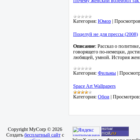
Почему женский волейбол так 
Категория:
Юмор
|
Просмотров
Поцелуй не для прессы (2008)
Описание
: Рассказ о политик
говорящего по-немецки, дости
любящей, умной. История жены
Категория:
Фильмы
|
Просмотр
Space Art Wallpapers
Категория:
Обои
|
Просмотров
Copyright MyCorp © 2026
Создать
бесплатный сайт
с